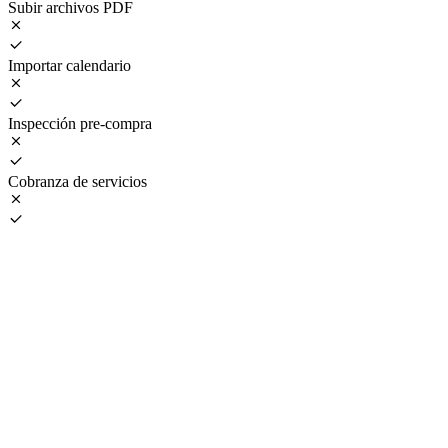
Subir archivos PDF
Importar calendario
Inspección pre-compra
Cobranza de servicios
PRO
$ 36.990
mensual
•
IVA incluido
Usuarios ilimitados
Todas las funcionalidades